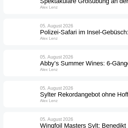
Spektakuläre Großübung an de
Alex Lenz
05. August 2026
Polizei-Safari im Insel-Gebüsch:
Alex Lenz
05. August 2026
Abby’s Summer Wines: 6-Gänge
Alex Lenz
05. August 2026
Sylter Rekordangebot ohne Hoff
Alex Lenz
05. August 2026
Wingfoil Masters Sylt: Benedikt